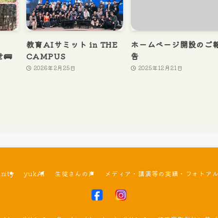
e
教育AIサミット in THE
ホームページ開設のご
🚌
CAMPUS
告
2026年2月25日
2025年12月21日
nity
yukAI
生徒さんの声
メディア・講演等の実績・フォトア