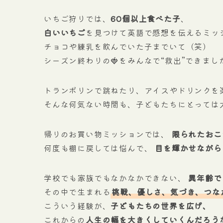
いちご狩りでは、
60個以上食べた子
、
白いいちご
を見つけて英語で感想を伝えるミッ
チョコや練乳を飲んでいた子までいて（笑）
シーズン終わりの🍓をみんなで“救出”できまし
トランポリンで跳ねたり、アイスやドリンクを
そんな何気ない時間も、子どもたちにとっては
帰りのお買い物ミッションでは、
限られたおこ
何度も棚に戻しては悩んで、
目を輝かせながら
学校でも家族でもなかなかできない、
異年齢で
その中で生まれる
挑戦、優しさ、気づき、つな
こういう経験が、
子どもたちの世界を広げ、
これからの
人生の幅を大きくしていくんだろう