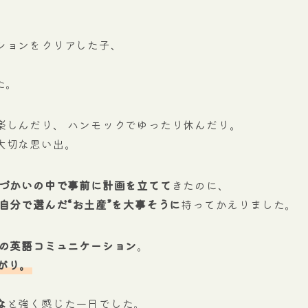
ションをクリアした子、
た。
楽しんだり、 ハンモックでゆったり休んだり。
大切な思い出。
づかいの中で事前に計画を立てて
きたのに、
自分で選んだ“お土産”を大事そうに
持ってかえりました。
の英語コミュニケーション
。
がり。
な
と強く感じた一日でした。