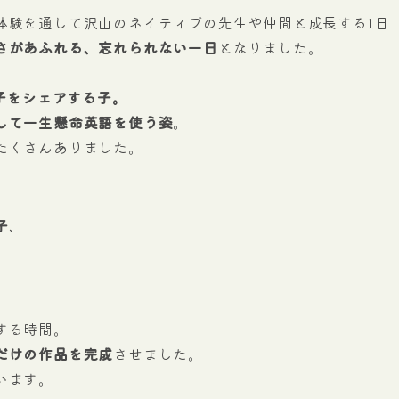
体験を通して沢山のネイティブの先生や仲間と成長する1日
さがあふれる、忘れられない一日
となりました。
てお菓子をシェアする子。
して一生懸命英語を使う姿
。
たくさんありました。
子
、
。
する時間。
だけの作品を完成
させました。
います。