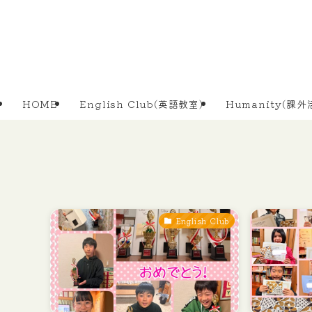
HOME
English Club(英語教室)
Humanity(課外
English Club