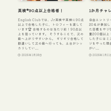
英検®90点以上合格者！
1か月チャ
English Clubでは、Jr英検や英検に90点
自由エントリ
以上で合格した子に、トロフィーを渡して
20名が参加し
います🏆 合格するのは当たり前！90点以
た目標をやり切っ
上を狙っています。 そうすることで、次の
量200個以上
級へ上がりやすいから。 ギリギリ合格して
した子にはミス
勘違いして次の級へ行っても、土台がシッ
ジをやった理
カリしてい...
がい...
2026年1月18日
2026年1月11