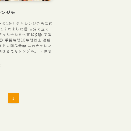
レンジ✨
ーの1か月チャレンジ企画に約
てくれました👏 自分で立て
た子たちへ賞状🎖️ 📚 学習
 ⏰ 学習時間10時間以上 達成
ドの商品券🍩 このチャレン
由はとてもシンプル。 ・仲間
日
1