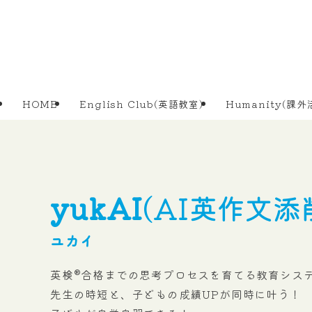
HOME
English Club(英語教室)
Humanity(課外
yukAI
(AI英作文添
ユカイ
英検®合格までの思考プロセスを育てる教育シス
先生の時短と、子どもの成績UPが同時に叶う！