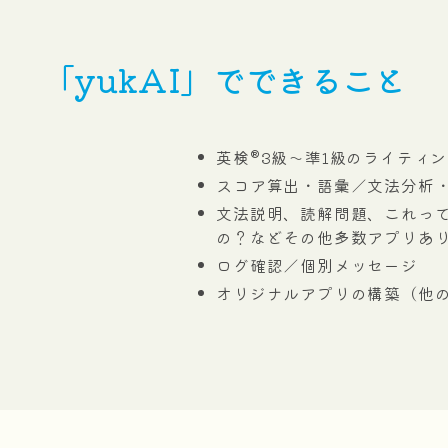
「yukAI」でできること
英検®3級～準1級のライティ
スコア算出・語彙／文法分析
文法説明、読解問題、これっ
の？などその他多数アプリあ
ログ確認／個別メッセージ
オリジナルアプリの構築（他