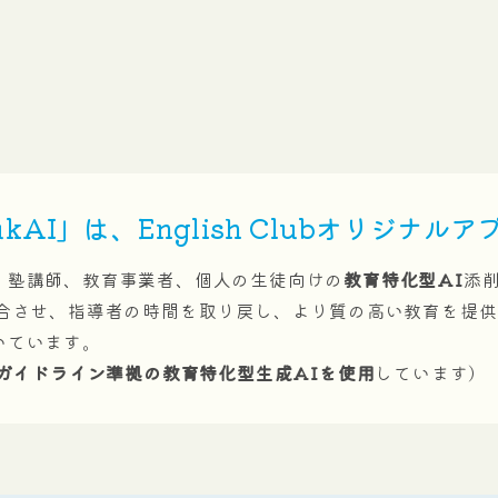
kAI」は、English Club
オリジナルア
、塾講師、教育事業者、個人の生徒向けの
教育特化型AI
添
融合させ、指導者の時間を取り戻し、より質の高い教育を提
いています。
ガイドライン準拠の教育特化型生成AIを使用
しています）