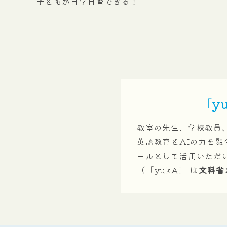
子どもが自学自習できる！
「yu
教室の先生、学校教員
英語教育とAIの力を
ールとして活用いただ
（「yukAI」は
文科省