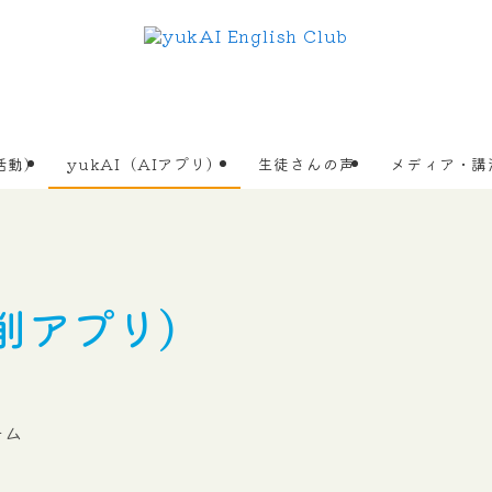
活動)
yukAI（AIアプリ）
生徒さんの声
メディア・講
削アプリ)
テム